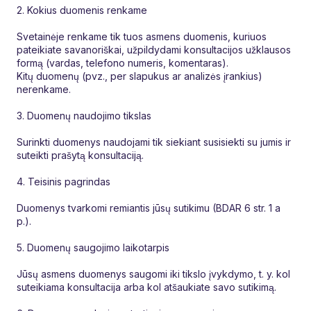
2. Kokius duomenis renkame
Svetainėje renkame tik tuos asmens duomenis, kuriuos
pateikiate savanoriškai, užpildydami konsultacijos užklausos
formą (vardas, telefono numeris, komentaras).
Kitų duomenų (pvz., per slapukus ar analizės įrankius)
nerenkame.
3. Duomenų naudojimo tikslas
Surinkti duomenys naudojami tik siekiant susisiekti su jumis ir
suteikti prašytą konsultaciją.
4. Teisinis pagrindas
Duomenys tvarkomi remiantis jūsų sutikimu (BDAR 6 str. 1 a
p.).
5. Duomenų saugojimo laikotarpis
Jūsų asmens duomenys saugomi iki tikslo įvykdymo, t. y. kol
suteikiama konsultacija arba kol atšaukiate savo sutikimą.