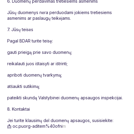
6. Duomenų perdavimas tretiesiems asmenims
Jūsų duomenys nėra perduodami jokiems tretiesiems
asmenims ar paslaugų teikėjams.
7. Jūsų teisės
Pagal BDAR turite teisę:
gauti prieigą prie savo duomenų;
reikalauti juos ištaisyti ar ištrinti;
apriboti duomenų tvarkymą;
atšaukti sutikimą;
pateikti skundą Valstybinei duomenų apsaugos inspekcijai.
8. Kontaktai
Jei turite klausimų dėl duomenų apsaugos, susisiekite:
📩 oc.puorg-aditem%40ofni
m