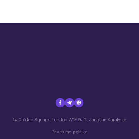
14 Golden Square, London W1F 9JG, Jungtinė Karalystė
Privatumo politika